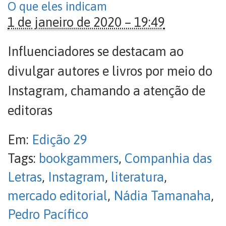
O que eles indicam
1 de janeiro de 2020 – 19:49
Influenciadores se destacam ao
divulgar autores e livros por meio do
Instagram, chamando a atenção de
editoras
Em:
Edição 29
Tags:
bookgammers
,
Companhia das
Letras
,
Instagram
,
literatura
,
mercado editorial
,
Nádia Tamanaha
,
Pedro Pacífico