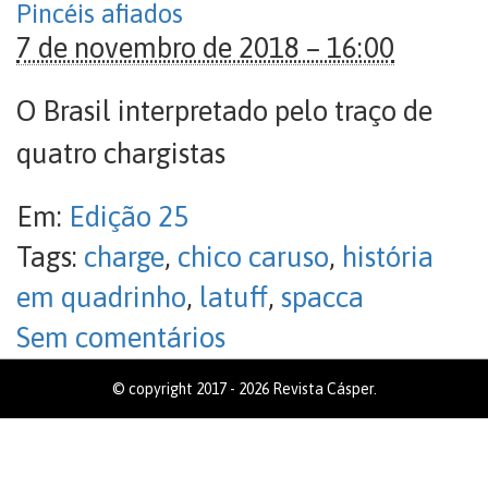
Pincéis afiados
7 de novembro de 2018 – 16:00
O Brasil interpretado pelo traço de
quatro chargistas
Em:
Edição 25
Tags:
charge
,
chico caruso
,
história
em quadrinho
,
latuff
,
spacca
Sem comentários
© copyright 2017 - 2026 Revista Cásper.