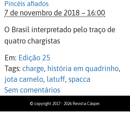
Pincéis afiados
7 de novembro de 2018 – 16:00
O Brasil interpretado pelo traço de
quatro chargistas
Em:
Edição 25
Tags:
charge
,
história em quadrinho
,
jota camelo
,
latuff
,
spacca
Sem comentários
© copyright 2017 - 2026 Revista Cásper.