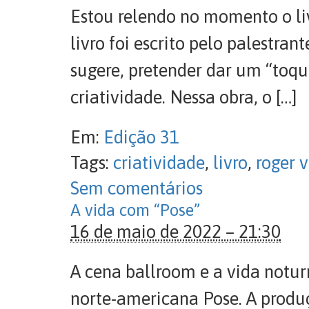
Estou relendo no momento o liv
livro foi escrito pelo palestran
sugere, pretender dar um “toq
criatividade. Nessa obra, o […]
Em:
Edição 31
Tags:
criatividade
,
livro
,
roger 
Sem comentários
A vida com “Pose”
16 de maio de 2022 – 21:30
A cena ballroom e a vida notur
norte-americana Pose. A produç