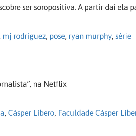
bre ser soropositiva. A partir daí ela p
,
mj rodriguez
,
pose
,
ryan murphy
,
série
rnalista”, na Netflix
da
,
Cásper Líbero
,
Faculdade Cásper Líbe