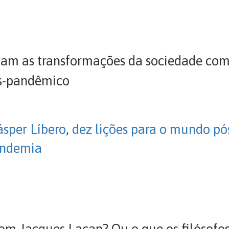
retam as transformações da sociedade co
ós-pandêmico
ásper Líbero
,
dez lições para o mundo p
ndemia