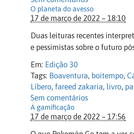
O planeta do avesso
17 de março de 2022 – 18:10
Duas leituras recentes interp
e pessimistas sobre o futuro p
Em:
Edição 30
Tags:
Boaventura
,
boitempo
,
C
Líbero
,
fareed zakaria
,
livro
,
pa
Sem comentários
A gamificação
17 de março de 2022 – 17:56