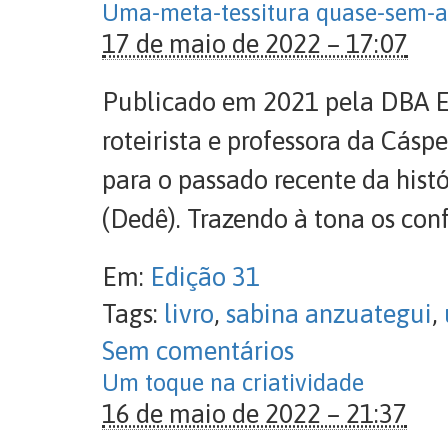
Uma-meta-tessitura quase-sem-
17 de maio de 2022 – 17:07
Publicado em 2021 pela DBA E
roteirista e professora da Cás
para o passado recente da hist
(Dedê). Trazendo à tona os conf
Em:
Edição 31
Tags:
livro
,
sabina anzuategui
,
Sem comentários
Um toque na criatividade
16 de maio de 2022 – 21:37