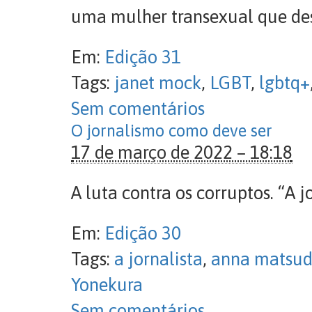
uma mulher transexual que desco
Em:
Edição 31
Tags:
janet mock
,
LGBT
,
lgbtq+
Sem comentários
O jornalismo como deve ser
17 de março de 2022 – 18:18
A luta contra os corruptos. “A jo
Em:
Edição 30
Tags:
a jornalista
,
anna matsu
Yonekura
Sem comentários