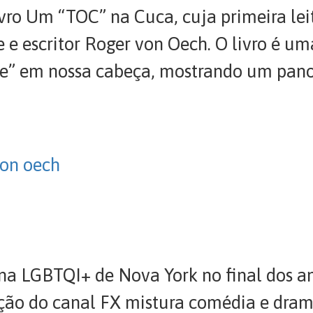
ro Um “TOC” na Cuca, cuja primeira leit
te e escritor Roger von Oech. O livro é um
ue” em nossa cabeça, mostrando um pan
von oech
na LGBTQI+ de Nova York no final dos a
ão do canal FX mistura comédia e drama,