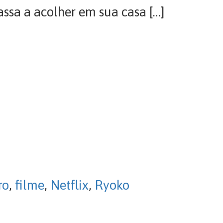
assa a acolher em sua casa […]
ro
,
filme
,
Netflix
,
Ryoko