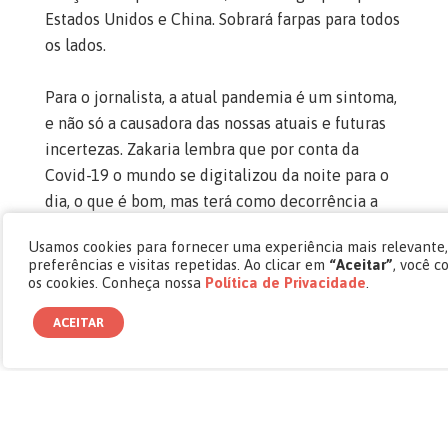
Estados Unidos e China. Sobrará farpas para todos
os lados.
Para o jornalista, a atual pandemia é um sintoma,
e não só a causadora das nossas atuais e futuras
incertezas. Zakaria lembra que por conta da
Covid-19 o mundo se digitalizou da noite para o
dia, o que é bom, mas terá como decorrência a
extinção de alguns empregos, o aumento da
Usamos cookies para fornecer uma experiência mais relevante
produtividade e a concentração de riqueza, o que
preferências e visitas repetidas. Ao clicar em
“Aceitar”
, você 
é péssimo. Em outras palavras, o mundo se ace-
os cookies. Conheça nossa
Política de Privacidade
.
lerou demais e colocou os ecossistemas em risco.
ACEITAR
Isso já aconteceu no passado, nos anos 1920, após
uma guerra mundial e uma pandemia. As
decisões tomadas no período seguinte levaram a
um “estado de coisas muito sombrio nos anos
1930” e mais não é preciso escrever…