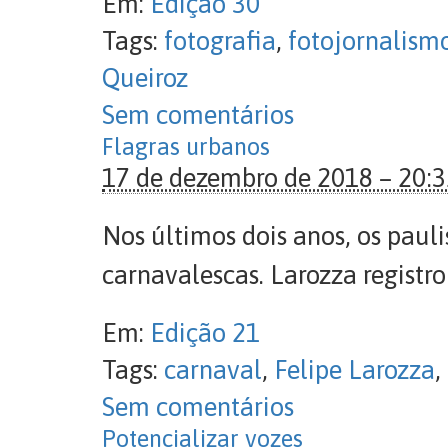
Em:
Edição 30
Tags:
fotografia
,
fotojornalism
Queiroz
Sem comentários
Flagras urbanos
17 de dezembro de 2018 – 20:
Nos últimos dois anos, os paul
carnavalescas. Larozza regist
Em:
Edição 21
Tags:
carnaval
,
Felipe Larozza
,
Sem comentários
Potencializar vozes