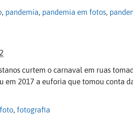
o
,
pandemia
,
pandemia em fotos
,
pande
32
istanos curtem o carnaval em ruas tomad
rou em 2017 a euforia que tomou conta d
foto
,
fotografia