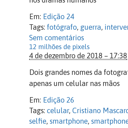
nos dramas humanos
Em:
Edição 24
Tags:
fotógrafo
,
guerra
,
interve
Sem comentários
12 milhões de pixels
4 de dezembro de 2018 – 17:38
Dois grandes nomes da fotograf
apenas um celular nas mãos
Em:
Edição 26
Tags:
celular
,
Cristiano Mascar
selfie
,
smartphone
,
smartphon