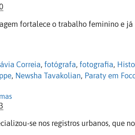
0
gem fortalece o trabalho feminino e já 
lávia Correia
,
fotógrafa
,
fotografia
,
Hist
uppe
,
Newsha Tavakolian
,
Paraty em Foc
amas
3
cializou-se nos registros urbanos, que n