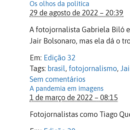
Os olhos da política
29 de agosto de 2022 – 20:39
A fotojornalista Gabriela Biló
Jair Bolsonaro, mas ela dá o t
Em:
Edição 32
Tags:
brasil
,
fotojornalismo
,
Ja
Sem comentários
A pandemia em imagens
1 de março de 2022 – 08:15
Fotojornalistas como Tiago Quei