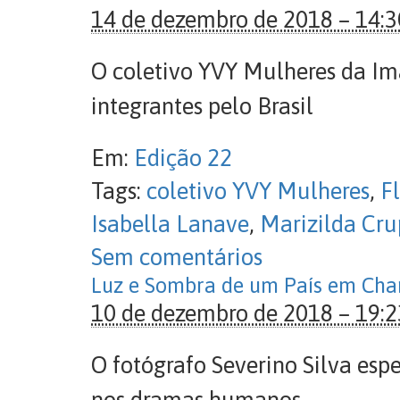
14 de dezembro de 2018 – 14:3
O coletivo YVY Mulheres da Ima
integrantes pelo Brasil
Em:
Edição 22
Tags:
coletivo YVY Mulheres
,
F
Isabella Lanave
,
Marizilda Cr
Sem comentários
Luz e Sombra de um País em Ch
10 de dezembro de 2018 – 19:2
O fotógrafo Severino Silva espe