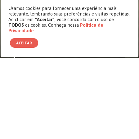
Cásper Edição 26
Usamos cookies para fornecer uma experiência mais
12 milhões de pixels
relevante, lembrando suas preferências e visitas repetidas.
Ao clicar em
“Aceitar”
, você concorda com o uso de
Dois grandes nomes da fotografia
TODOS
os cookies. Conheça nossa
Política de
brasileira encaram o convite para uma
Privacidade
.
exposição de fotos utilizando apenas
um celular nas mãos
ACEITAR
No Brasil,
já há mais de 220 milhões de aparelhos
celulares em funcionamento de acordo com a
Fundação Getulio Vargas. Quando foi criado na
década de 1970, o dispositivo móvel era pesado,
grande e custava uma fábula. Hoje, os
smartphones, com preços acessíveis, se
transformaram em verdadeiros computadores
portáteis. Às vezes, esquece-se até que ele sirva