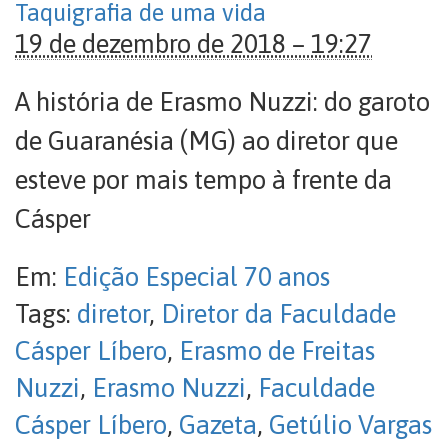
Taquigrafia de uma vida
19 de dezembro de 2018 – 19:27
A história de Erasmo Nuzzi: do garoto
de Guaranésia (MG) ao diretor que
esteve por mais tempo à frente da
Cásper
Em:
Edição Especial 70 anos
Tags:
diretor
,
Diretor da Faculdade
Cásper Líbero
,
Erasmo de Freitas
Nuzzi
,
Erasmo Nuzzi
,
Faculdade
Cásper Líbero
,
Gazeta
,
Getúlio Vargas