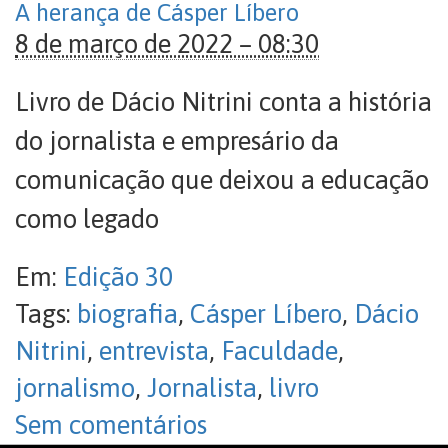
A herança de Cásper Líbero
8 de março de 2022 – 08:30
Livro de Dácio Nitrini conta a história
do jornalista e empresário da
comunicação que deixou a educação
como legado
Em:
Edição 30
Tags:
biografia
,
Cásper Líbero
,
Dácio
Nitrini
,
entrevista
,
Faculdade
,
jornalismo
,
Jornalista
,
livro
Sem comentários