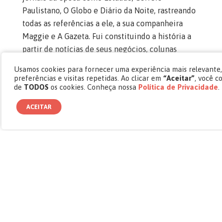
Paulistano, O Globo e Diário da Noite, rastreando
todas as referências a ele, a sua companheira
Maggie e A Gazeta. Fui constituindo a história a
partir de notícias de seus negócios, colunas
sociais e noticiários de política. Embora não fosse
Usamos cookies para fornecer uma experiência mais relevante
ele pessoalmente um candidato, Cásper era um
preferências e visitas repetidas. Ao clicar em
“Aceitar”
, você c
de
TODOS
os cookies. Conheça nossa
Política de Privacidade
.
grande articulador dos bastidores do Partido
Republicano Paulista e um reconhecido líder da
ACEITAR
Revolução Constitucionalista de 1932.