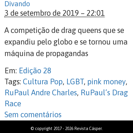
Divando
3 de setembro de 2019 – 22:01
A competição de drag queens que se
expandiu pelo globo e se tornou uma
máquina de propagandas
Em:
Edição 28
Tags:
Cultura Pop
,
LGBT
,
pink money
,
RuPaul Andre Charles
,
RuPaul’s Drag
Race
Sem comentários
© copyright 2017 - 2026 Revista Cásper.