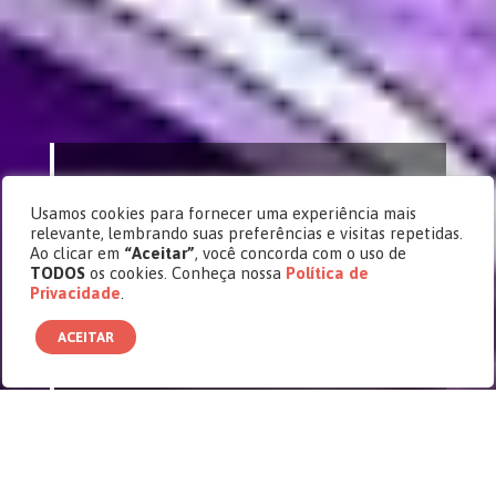
Por
Pedro Garcia e Thiago Bio
Usamos cookies para fornecer uma experiência mais
Cásper Edição 28
relevante, lembrando suas preferências e visitas repetidas.
Divando
Ao clicar em
“Aceitar”
, você concorda com o uso de
TODOS
os cookies. Conheça nossa
Política de
A competição de drag queens que se
Privacidade
.
expandiu pelo globo e se tornou uma
máquina de propagandas
ACEITAR
Um bar lotado de clientes com olhos vidrados no