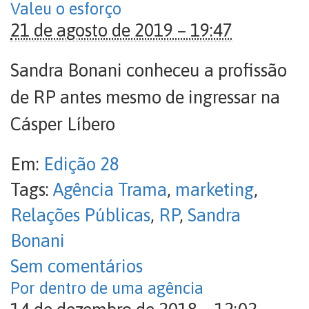
Valeu o esforço
21 de agosto de 2019 – 19:47
Sandra Bonani conheceu a profissão
de RP antes mesmo de ingressar na
Cásper Líbero
Em:
Edição 28
Tags:
Agência Trama
,
marketing
,
Relações Públicas
,
RP
,
Sandra
Bonani
Sem comentários
Por dentro de uma agência