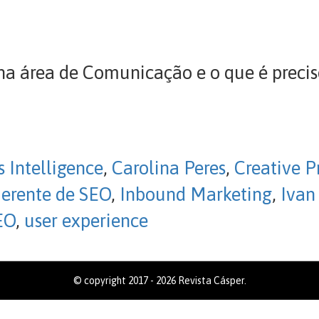
na área de Comunicação e o que é precis
s Intelligence
,
Carolina Peres
,
Creative P
erente de SEO
,
Inbound Marketing
,
Ivan
EO
,
user experience
© copyright 2017 - 2026 Revista Cásper.