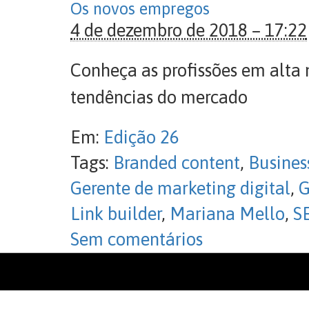
Os novos empregos
4 de dezembro de 2018 – 17:22
Conheça as profissões em alta 
tendências do mercado
Em:
Edição 26
Tags:
Branded content
,
Busines
Gerente de marketing digital
,
G
Link builder
,
Mariana Mello
,
S
Sem comentários