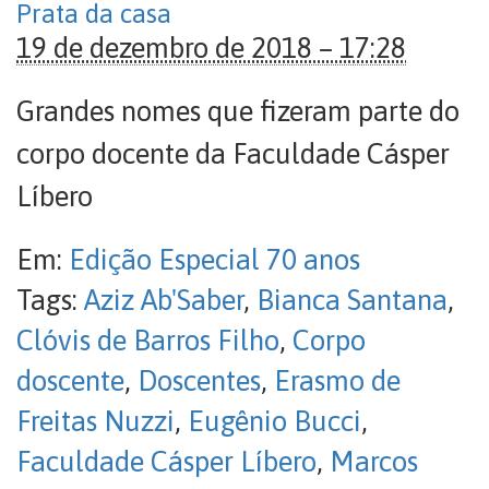
Prata da casa
19 de dezembro de 2018 – 17:28
Grandes nomes que fizeram parte do
corpo docente da Faculdade Cásper
Líbero
Em:
Edição Especial 70 anos
Tags:
Aziz Ab'Saber
,
Bianca Santana
,
Clóvis de Barros Filho
,
Corpo
doscente
,
Doscentes
,
Erasmo de
Freitas Nuzzi
,
Eugênio Bucci
,
Faculdade Cásper Líbero
,
Marcos