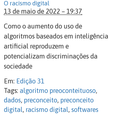
O racismo digital
13 de maio de 2022 – 19:37
Como o aumento do uso de
algoritmos baseados em inteligência
artificial reproduzem e
potencializam discriminações da
sociedade
Em:
Edição 31
Tags:
algoritmo preoconteituoso
,
dados
,
preconceito
,
preconceito
digital
,
racismo digital
,
softwares