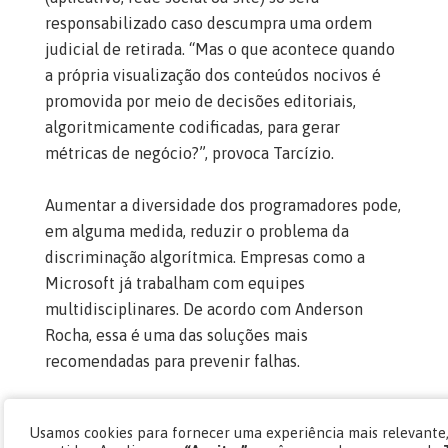
responsabilizado caso descumpra uma ordem
judicial de retirada. “Mas o que acontece quando
a própria visualização dos conteúdos nocivos é
promovida por meio de decisões editoriais,
algoritmicamente codificadas, para gerar
métricas de negócio?”, provoca Tarcízio.
Aumentar a diversidade dos programadores pode,
em alguma medida, reduzir o problema da
discriminação algorítmica. Empresas como a
Microsoft já trabalham com equipes
multidisciplinares. De acordo com Anderson
Rocha, essa é uma das soluções mais
recomendadas para prevenir falhas.
Tarcízio também reforça a importância da
Usamos cookies para fornecer uma experiência mais relevante,
multiplicidade de fontes de consulta para as