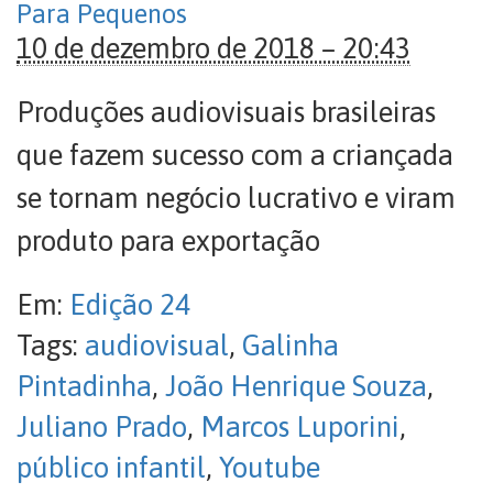
Para Pequenos
10 de dezembro de 2018 – 20:43
Produções audiovisuais brasileiras
que fazem sucesso com a criançada
se tornam negócio lucrativo e viram
produto para exportação
Em:
Edição 24
Tags:
audiovisual
,
Galinha
Pintadinha
,
João Henrique Souza
,
Juliano Prado
,
Marcos Luporini
,
público infantil
,
Youtube