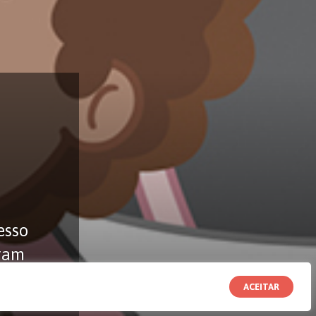
esso
iram
ACEITAR