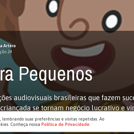
a Artero
ção 24
ra Pequenos
ões audiovisuais brasileiras que fazem suc
criançada se tornam negócio lucrativo e v
o para exportação
 lembrando suas preferências e visitas repetidas. Ao
okies. Conheça nossa
Política de Privacidade
.