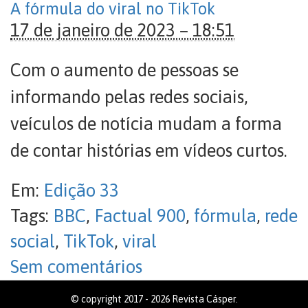
A fórmula do viral no TikTok
17 de janeiro de 2023 – 18:51
Com o aumento de pessoas se
informando pelas redes sociais,
veículos de notícia mudam a forma
de contar histórias em vídeos curtos.
Em:
Edição 33
Tags:
BBC
,
Factual 900
,
fórmula
,
rede
social
,
TikTok
,
viral
Sem comentários
© copyright 2017 - 2026 Revista Cásper.