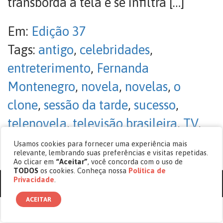
transborda a tela e se infiltra […]
Em:
Edição 37
Tags:
antigo
,
celebridades
,
entreterimento
,
Fernanda
Montenegro
,
novela
,
novelas
,
o
clone
,
sessão da tarde
,
sucesso
,
telenovela
,
televisão brasileira
,
TV
,
vale a pena ver de novo
Usamos cookies para fornecer uma experiência mais
relevante, lembrando suas preferências e visitas repetidas.
Sem comentários
Ao clicar em
“Aceitar”
, você concorda com o uso de
TODOS
os cookies. Conheça nossa
Política de
Privacidade
.
© copyright 2017 - 2026 Revista Cásper.
ACEITAR