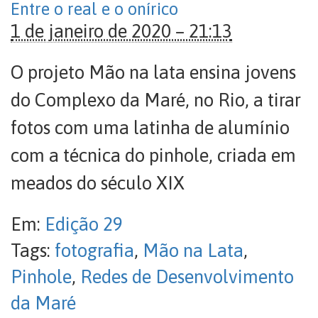
Entre o real e o onírico
1 de janeiro de 2020 – 21:13
O projeto Mão na lata ensina jovens
do Complexo da Maré, no Rio, a tirar
fotos com uma latinha de alumínio
com a técnica do pinhole, criada em
meados do século XIX
Em:
Edição 29
Tags:
fotografia
,
Mão na Lata
,
Pinhole
,
Redes de Desenvolvimento
da Maré