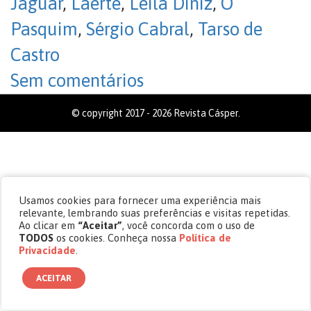
Jaguar
,
Laerte
,
Leila Diniz
,
O
Pasquim
,
Sérgio Cabral
,
Tarso de
Castro
Sem comentários
© copyright 2017 - 2026 Revista Cásper.
Usamos cookies para fornecer uma experiência mais
relevante, lembrando suas preferências e visitas repetidas.
Ao clicar em
“Aceitar”
, você concorda com o uso de
TODOS
os cookies. Conheça nossa
Política de
Privacidade
.
ACEITAR