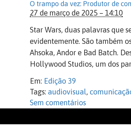
O trampo da vez: Produtor de co
27 de março de 2025 – 14:10
Star Wars, duas palavras que s
evidentemente. São também os 
Ahsoka, Andor e Bad Batch. De
Hollywood Studios, um dos par
Em:
Edição 39
Tags:
audiovisual
,
comunicaçã
Sem comentários