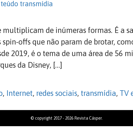
nteúdo transmídia
e multiplicam de inúmeras formas. É a s
spin-offs que não param de brotar, com
sde 2019, é o tema de uma área de 56 m
ques da Disney, […]
o
,
Internet
,
redes sociais
,
transmídia
,
TV e
© copyright 2017 - 2026 Revista Cásper.