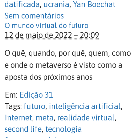
datificada
,
ucrania
,
Yan Boechat
Sem comentários
O mundo virtual do futuro
12 de maio de 2022 – 20:09
O quê, quando, por quê, quem, como
e onde o metaverso é visto como a
aposta dos próximos anos
Em:
Edição 31
Tags:
futuro
,
inteligência artificial
,
Internet
,
meta
,
realidade virtual
,
second life
,
tecnologia