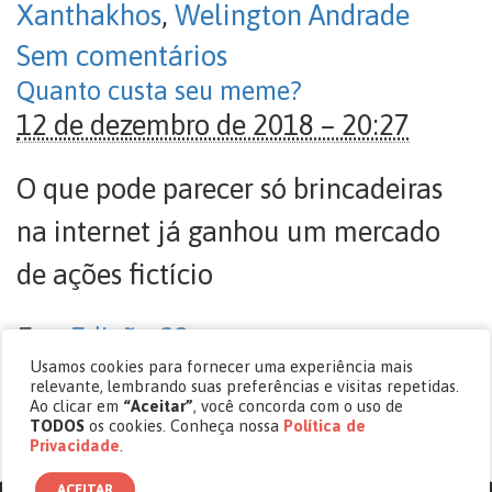
Xanthakhos
,
Welington Andrade
Sem comentários
Quanto custa seu meme?
12 de dezembro de 2018 – 20:27
O que pode parecer só brincadeiras
na internet já ganhou um mercado
de ações fictício
Em:
Edição 23
Usamos cookies para fornecer uma experiência mais
Tags:
meme
,
MemeEconomy
,
relevante, lembrando suas preferências e visitas repetidas.
Ao clicar em
“Aceitar”
, você concorda com o uso de
memética
,
NASDANQ
,
redes sociais
TODOS
os cookies. Conheça nossa
Política de
Privacidade
.
Sem comentários
ACEITAR