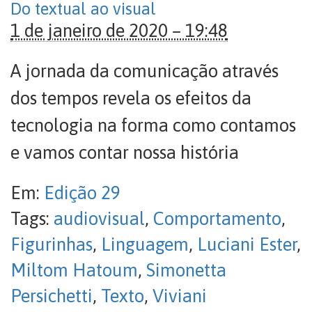
Do textual ao visual
1 de janeiro de 2020 – 19:48
A jornada da comunicação através
dos tempos revela os efeitos da
tecnologia na forma como contamos
e vamos contar nossa história
Em:
Edição 29
Tags:
audiovisual
,
Comportamento
,
Figurinhas
,
Linguagem
,
Luciani Ester
,
Miltom Hatoum
,
Simonetta
Persichetti
,
Texto
,
Viviani