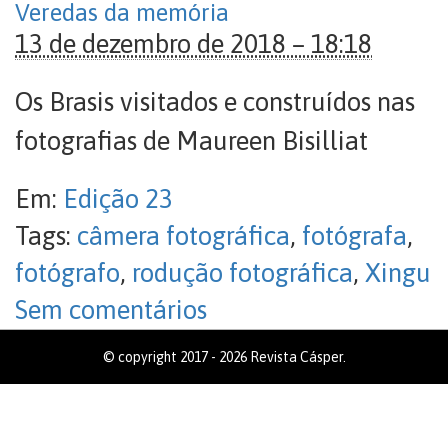
Veredas da memória
13 de dezembro de 2018 – 18:18
Os Brasis visitados e construídos nas
fotografias de Maureen Bisilliat
Em:
Edição 23
Tags:
câmera fotográfica
,
fotógrafa
,
fotógrafo
,
rodução fotográfica
,
Xingu
Sem comentários
© copyright 2017 - 2026 Revista Cásper.