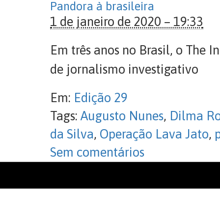
Pandora à brasileira
1 de janeiro de 2020 – 19:33
Em três anos no Brasil, o The 
de jornalismo investigativo
Em:
Edição 29
Tags:
Augusto Nunes
,
Dilma Ro
da Silva
,
Operação Lava Jato
,
p
Sem comentários