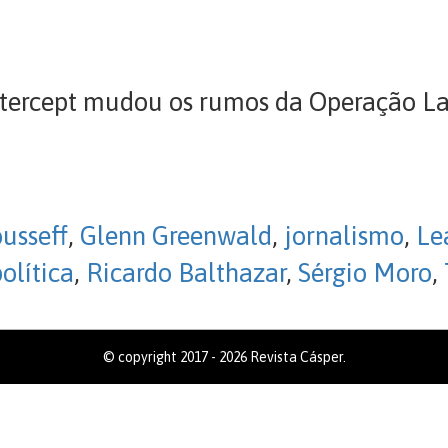
Intercept mudou os rumos da Operação La
usseff
,
Glenn Greenwald
,
jornalismo
,
Le
olítica
,
Ricardo Balthazar
,
Sérgio Moro
,
© copyright 2017 - 2026 Revista Cásper.