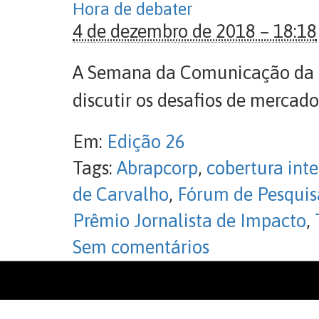
Hora de debater
4 de dezembro de 2018 – 18:18
A Semana da Comunicação da Cá
discutir os desafios de mercado
Em:
Edição 26
Tags:
Abrapcorp
,
cobertura int
de Carvalho
,
Fórum de Pesquis
Prêmio Jornalista de Impacto
,
Sem comentários