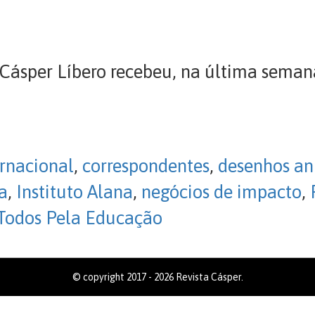
sper Líbero recebeu, na última semana 
ernacional
,
correspondentes
,
desenhos a
a
,
Instituto Alana
,
negócios de impacto
,
Todos Pela Educação
© copyright 2017 - 2026 Revista Cásper.