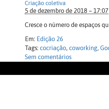
Criação coletiva
5 de dezembro de 2018 – 17:07
Cresce o número de espaços qu
Em:
Edição 26
Tags:
cocriação
,
coworking
,
Go
Sem comentários