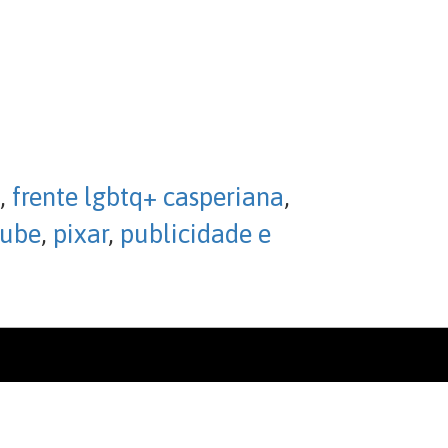
,
frente lgbtq+ casperiana
,
lube
,
pixar
,
publicidade e