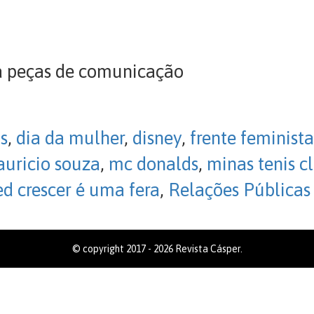
a peças de comunicação
s
,
dia da mulher
,
disney
,
frente feminista
uricio souza
,
mc donalds
,
minas tenis c
ed crescer é uma fera
,
Relações Públicas
© copyright 2017 - 2026 Revista Cásper.