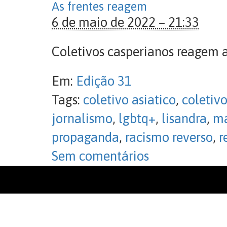
As frentes reagem
6 de maio de 2022 – 21:33
Coletivos casperianos reagem 
Em:
Edição 31
Tags:
coletivo asiatico
,
coletivo
jornalismo
,
lgbtq+
,
lisandra
,
ma
propaganda
,
racismo reverso
,
r
Sem comentários