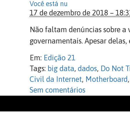
Você está nu
17 de dezembro de 2018 – 18:3
Não faltam denúncias sobre a 
governamentais. Apesar delas,
Em:
Edição 21
Tags:
big data
,
dados
,
Do Not T
Civil da Internet
,
Motherboard
Sem comentários