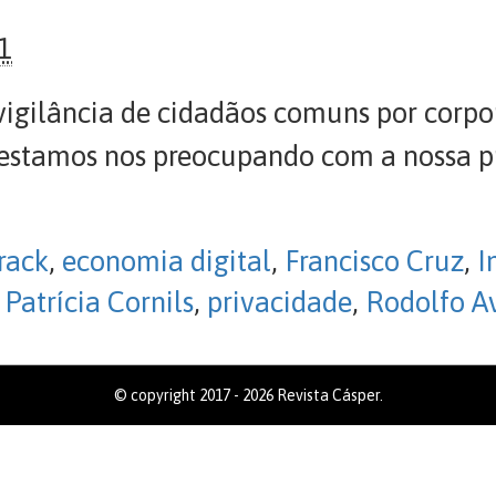
1
vigilância de cidadãos comuns por corpo
 estamos nos preocupando com a nossa p
rack
,
economia digital
,
Francisco Cruz
,
I
,
Patrícia Cornils
,
privacidade
,
Rodolfo A
© copyright 2017 - 2026 Revista Cásper.