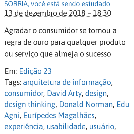
SORRIA, você está sendo estudado
13 de dezembro de 2018 – 18:30
Agradar o consumidor se tornou a
regra de ouro para qualquer produto
ou serviço que almeja o sucesso
Em:
Edição 23
Tags:
arquitetura de informação
,
consumidor
,
David Arty
,
design
,
design thinking
,
Donald Norman
,
Edu
Agni
,
Eurípedes Magalhães
,
experiência
,
usabilidade
,
usuário
,