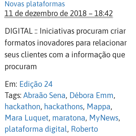
Novas plataformas
11 de dezembro de 2018 – 18:42
DIGITAL :: Iniciativas procuram criar
formatos inovadores para relacionar
seus clientes com a informação que
procuram
Em:
Edição 24
Tags:
Abraão Sena
,
Débora Emm
,
hackathon
,
hackathons
,
Mappa
,
Mara Luquet
,
maratona
,
MyNews
,
plataforma digital
,
Roberto