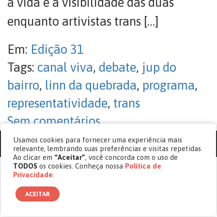
a vida e a visibilidade das duas
enquanto artivistas trans […]
Em:
Edição 31
Tags:
canal viva
,
debate
,
jup do
bairro
,
linn da quebrada
,
programa
,
representatividade
,
trans
Sem comentários
Usamos cookies para fornecer uma experiência mais
© copyright 2017 - 2026 Revista Cásper.
relevante, lembrando suas preferências e visitas repetidas.
Ao clicar em
“Aceitar”
, você concorda com o uso de
TODOS
os cookies. Conheça nossa
Política de
Privacidade
.
ACEITAR