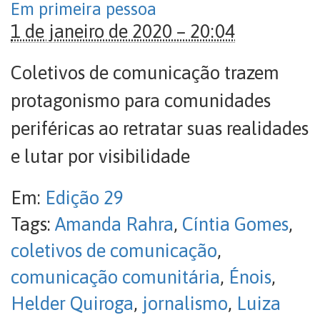
Em primeira pessoa
1 de janeiro de 2020 – 20:04
Coletivos de comunicação trazem
protagonismo para comunidades
periféricas ao retratar suas realidades
e lutar por visibilidade
Em:
Edição 29
Tags:
Amanda Rahra
,
Cíntia Gomes
,
coletivos de comunicação
,
comunicação comunitária
,
Énois
,
Helder Quiroga
,
jornalismo
,
Luiza