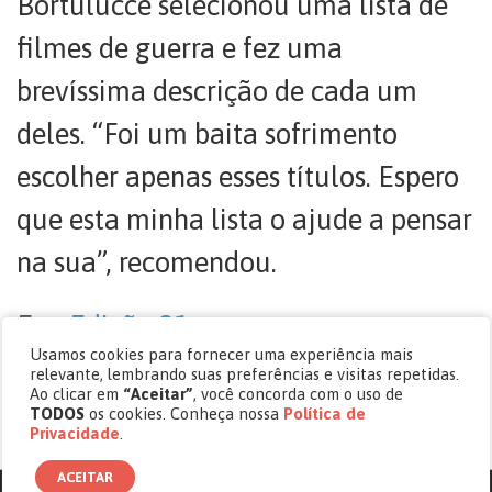
Bortulucce selecionou uma lista de
filmes de guerra e fez uma
brevíssima descrição de cada um
deles. “Foi um baita sofrimento
escolher apenas esses títulos. Espero
que esta minha lista o ajude a pensar
na sua”, recomendou.
Em:
Edição 31
Usamos cookies para fornecer uma experiência mais
Tags:
audiovisual
,
cinema
,
cultura
,
relevante, lembrando suas preferências e visitas repetidas.
Ao clicar em
“Aceitar”
, você concorda com o uso de
guerra
,
historia contemporanea
TODOS
os cookies. Conheça nossa
Política de
Privacidade
.
Sem comentários
ACEITAR