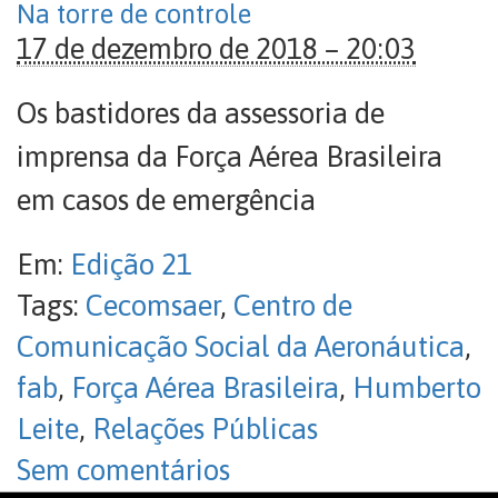
Na torre de controle
17 de dezembro de 2018 – 20:03
Os bastidores da assessoria de
imprensa da Força Aérea Brasileira
em casos de emergência
Em:
Edição 21
Tags:
Cecomsaer
,
Centro de
Comunicação Social da Aeronáutica
,
fab
,
Força Aérea Brasileira
,
Humberto
Leite
,
Relações Públicas
Sem comentários