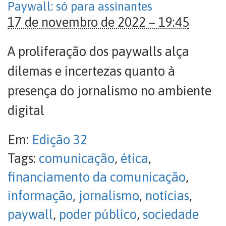
Paywall: só para assinantes
17 de novembro de 2022 – 19:45
A proliferação dos paywalls alça
dilemas e incertezas quanto à
presença do jornalismo no ambiente
digital
Em:
Edição 32
Tags:
comunicação
,
ética
,
financiamento da comunicação
,
informação
,
jornalismo
,
notícias
,
paywall
,
poder público
,
sociedade