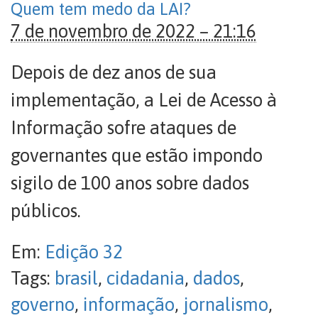
Quem tem medo da LAI?
7 de novembro de 2022 – 21:16
Depois de dez anos de sua
implementação, a Lei de Acesso à
Informação sofre ataques de
governantes que estão impondo
sigilo de 100 anos sobre dados
públicos.
Em:
Edição 32
Tags:
brasil
,
cidadania
,
dados
,
governo
,
informação
,
jornalismo
,