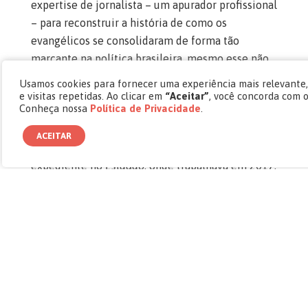
expertise de jornalista – um apurador profissional
– para reconstruir a história de como os
evangélicos se consolidaram de forma tão
marcante na política brasileira, mesmo esse não
sendo previamente um tema de seu domínio.
Usamos cookies para fornecer uma experiência mais relevante
e visitas repetidas. Ao clicar em
“Aceitar”
, você concorda com 
Conheça nossa
Política de Privacidade
.
“Eu tenho vontade de escrever um livro-
reportagem desde a faculdade, mas eu não tinha
ACEITAR
um tema”, relata. Até que um dia comum de
expediente no
Estadão
, onde trabalhava em 2017,
leu uma matéria especial sobre a bancada
evangélica e algo chamou a sua atenção: fala-se
tanto sobre ela, mas desde quando isso começou?
Foi o gatilho inicial para pesquisar mais a fundo.
Durante sua apuração, ele se deparou com a
informação de uma briga de uma igreja com uma