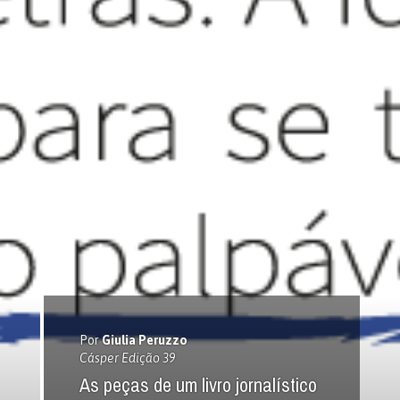
Por
Giulia Peruzzo
Cásper Edição 39
As peças de um livro jornalístico