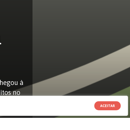
a
chegou à
itos no
ACEITAR