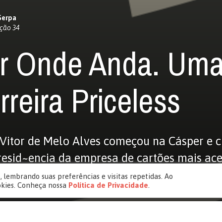
Serpa
ção 34
r Onde Anda. Um
rreira Priceless
Vitor de Melo Alves começou na Cásper e 
resid~encia da empresa de cartões mais ace
 – a Mastercard
 lembrando suas preferências e visitas repetidas. Ao
okies. Conheça nossa
Política de Privacidade
.