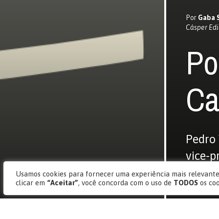
Por
Gaba 
Cásper Edi
Po
Ca
Pedro 
vice-p
mundo
Usamos cookies para fornecer uma experiência mais relevante,
clicar em
“Aceitar”
, você concorda com o uso de
TODOS
os co