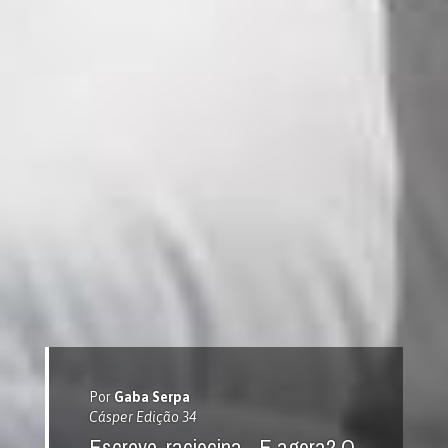
Por
Gaba Serpa
Cásper Edição 34
Escreve, raciocina... E agora? O