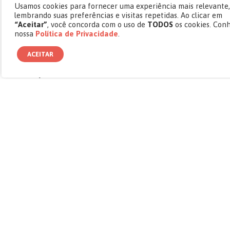
de roubo de dados. Parlamentos mundo afora
Usamos cookies para fornecer uma experiência mais relevante,
lembrando suas preferências e visitas repetidas. Ao clicar em
incluíram o tema à agenda política. Emily Bender,
“Aceitar”
, você concorda com o uso de
TODOS
os cookies. Con
diretora do Laboratório de Linguagem
nossa
Política de Privacidade
.
Computacional e professora na Universidade de
ACEITAR
Washington, preferiu ironizar que bilionários
estejam “focados em maximizar a felicidade de
bilhões de seres futuros que vivem em
simulações computacionais”.
ESTA REPORTAGEM testou o ChatGPT, pedindo
uma sugestão de ums abertura jornalística. A
máquina entregou algo próximo de um texto
banal, mas digno por estar sem erros de
português. Mas é apenas uma questão de tempo
para entregar algo extraordinário. O que a OpenAI