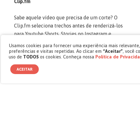
Clip.fm
Sabe aquele vídeo que precisa de um corte? O
Clip.fm seleciona trechos antes de renderizá-los
para Youtube Shorts, Stories no Instagram e
TikTok.
Usamos cookies para fornecer uma experiência mais relevante
preferências e visitas repetidas. Ao clicar em
“Aceitar”
, você 
uso de
TODOS
os cookies. Conheça nossa
Política de Privacid
ACEITAR
Fontjoy
Já passou horas tentando combinar fontes para
um projeto editorial? Com o uso de redes neurais,
esse site apresenta diferentes formas para a
combinação ficar agradável.