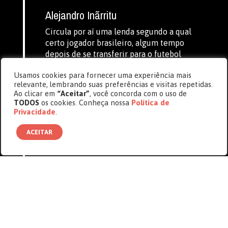
Alejandro Inãrritu
Circula por aí uma lenda segundo a qual
certo jogador brasileiro, algum tempo
depois de se transferir para o futebol
inglês, desencontrou-se com a própria
Usamos cookies para fornecer uma experiência mais
língua, como se tivesse “esquecido” o
relevante, lembrando suas preferências e visitas repetidas.
português. O que foi agravado pelo fato
Ao clicar em
“Aceitar”
, você concorda com o uso de
de não ter aprendido a língua inglesa.
TODOS
os cookies. Conheça nossa
Política de
Em semelhante estado de indefinição,
Privacidade
.
guardadas as devidas ressalvas,
encontram-se […]
ACEITAR
Circula por aí uma lenda segundo a qual certo
jogador brasileiro, algum tempo depois de se
transferir para o futebol inglês, desencontrou-se