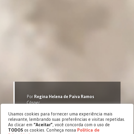
Por
Regina Helena de Paiva Ramos
Cásper
Quase me estrepei!
Usamos cookies para fornecer uma experiência mais
relevante, lembrando suas preferências e visitas repetidas.
ARTIGO: Regina Helena de Paiva Ramos
Ao clicar em
“Aceitar”
, você concorda com o uso de
é jornalista, escritora e dramaturga.
TODOS
os cookies. Conheça nossa
Política de