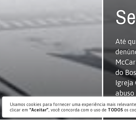
Se
Até qu
denúnc
McCart
do Bos
Igreja
abuso 
cidade
Usamos cookies para fornecer uma experiência mais relevante,
clicar em
“Aceitar”
, você concorda com o uso de
TODOS
os co