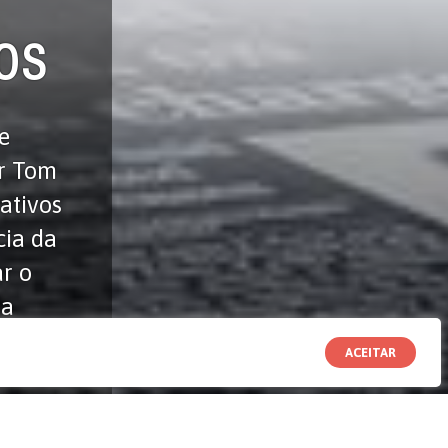
os
e
or Tom
ativos
cia da
ar o
da
ACEITAR