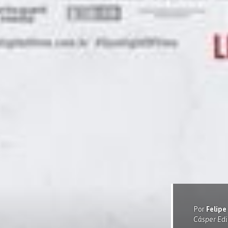
Por
Felipe
Cásper Edi