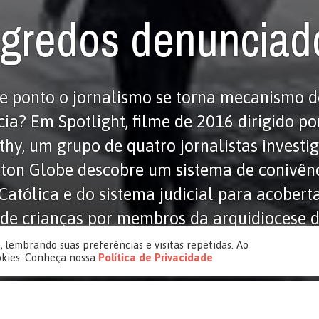
gredos denunciad
e ponto o jornalismo se torna mecanismo d
ia? Em Spotlight, filme de 2016 dirigido p
hy, um grupo de quatro jornalistas investig
ton Globe descobre um sistema de conivên
 Católica e do sistema judicial para acobert
de crianças por membros da arquidiocese 
. Vencedor do Oscar […]
 lembrando suas preferências e visitas repetidas. Ao
okies. Conheça nossa
Política de Privacidade
.