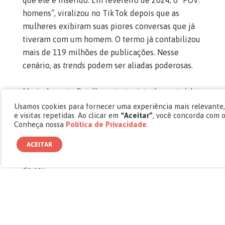
que ele é inserido. Em fevereiro de 2024, o “POV:
homens”, viralizou no TikTok depois que as
mulheres exibiram suas piores conversas que já
tiveram com um homem. O termo já contabilizou
mais de 119 milhões de publicações. Nesse
cenário, as
trends
podem ser aliadas poderosas.
Maria Augusta Batalha, estrategista de conteúdo
na Agência Oliver, ressalta que a adequação ao
Usamos cookies para fornecer uma experiência mais relevante
e visitas repetidas. Ao clicar em
“Aceitar”
, você concorda com 
público é mais importante do que a simples
Conheça nossa
Política de Privacidade
.
participação no
hype
. Uma
trend
ressignificada,
que alcance grande impacto mesmo após seu
ACEITAR
pico de popularidade, atinge nichos que vão além
do seu.
A popularização do TikTok trouxe uma nova
dinâmica para o consumo de conteúdo digital. Os
grandes influenciadores, quedivulgam produtos