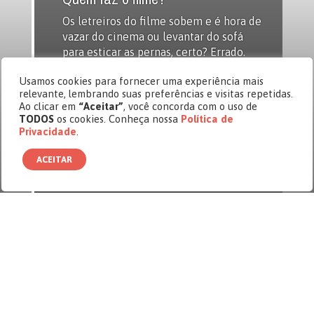
Os letreiros do filme sobem e é hora de
vazar do cinema ou levantar do sofá
para esticar as pernas, certo? Errado.
Ciente dessa debandada em massa dos
Usamos cookies para fornecer uma experiência mais
espectadores, os estúdios
relevante, lembrando suas preferências e visitas repetidas.
cinematográficos até inovaram, anos
Ao clicar em
“Aceitar”
, você concorda com o uso de
atrás, apresentando cenas pós créditos,
TODOS
os cookies. Conheça nossa
Política de
como as famosas da Disney. Tudo para
Privacidade
.
que aquela profusão de nomes e
funções seja […]
ACEITAR
Os letreiros do filme sobem e é hora de vazar do
cinema ou levantar do sofá para esticar as pernas,
certo? Errado. Ciente dessa debandada em massa
dos espectadores, os estúdios cinematográficos