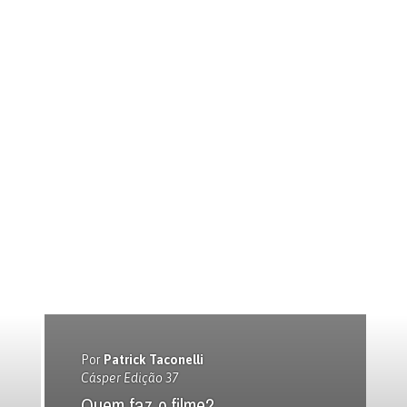
Por
Patrick Taconelli
Cásper Edição 37
Quem faz o filme?