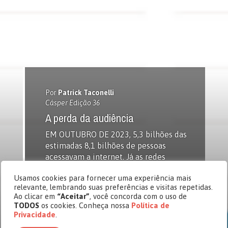
Por
Patrick Taconelli
Cásper Edição 36
A perda da audiência
EM OUTUBRO DE 2023, 5,3 bilhões das
estimadas 8,1 bilhões de pessoas
acessavam a internet. Já as redes
sociais são utilizadas por 4,9 bilhões de
Usamos cookies para fornecer uma experiência mais
usuários, o equivalente a 61,4% da
relevante, lembrando suas preferências e visitas repetidas.
população total mundial. E quando se
Ao clicar em
“Aceitar”
, você concorda com o uso de
fala em comportamento dos
TODOS
os cookies. Conheça nossa
Política de
internautas globais, o que as
Privacidade
.
estatísticas revelam são extremos: os